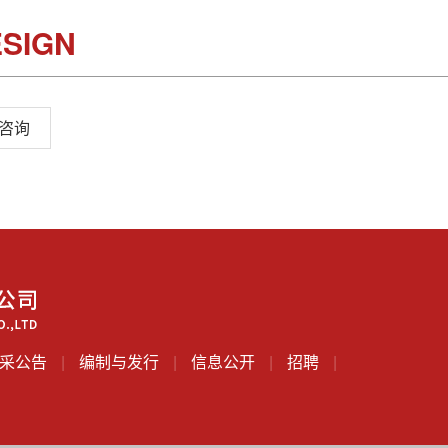
SIGN
咨询
采公告
|
编制与发行
|
信息公开
|
招聘
|